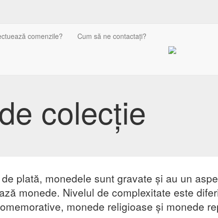
ectuează comenzile?
Cum să ne contactați?
e colecție
e de plată, monedele sunt gravate și au un aspe
ază monede. Nivelul de complexitate este dife
omemorative, monede religioase și monede rep