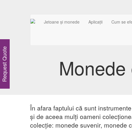
Jetoane și monede
Aplicații
Cum se ef
Request Quote
Monede d
În afara faptului că sunt instrument
și de aceea mulți oameni colecțione
colecție: monede suvenir, monede c