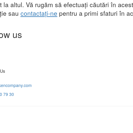
t la altul. Vă rugăm să efectuați căutări în aces
cție sau
contactați-ne
pentru a primi sfaturi în a
low us
 Us
kencompany.com
0 79 30